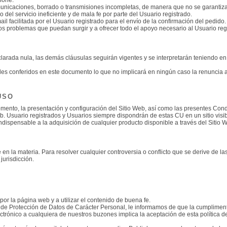
unicaciones, borrado o transmisiones incompletas, de manera que no se garantiza 
 del servicio ineficiente y de mala fe por parte del Usuario registrado.
il facilitada por el Usuario registrado para el envío de la confirmación del pedido.
 problemas que puedan surgir y a ofrecer todo el apoyo necesario al Usuario regist
arada nula, las demás cláusulas seguirán vigentes y se interpretarán teniendo en c
ades conferidos en este documento lo que no implicará en ningún caso la renuncia
USO
omento, la presentación y configuración del Sitio Web, así como las presentes Con
. Usuario registrados y Usuarios siempre dispondrán de estas CU en un sitio visib
ndispensable a la adquisición de cualquier producto disponible a través del Sitio 
en la materia. Para resolver cualquier controversia o conflicto que se derive de la
jurisdicción.
r la página web y a utilizar el contenido de buena fe.
 de Protección de Datos de Carácter Personal, le informamos de que la cumplimenta
rónico a cualquiera de nuestros buzones implica la aceptación de esta política de