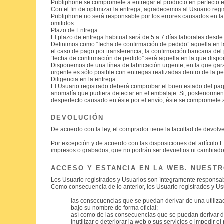
Publiphone se compromete a entregar el producto en perfecto es
Con el fin de optimizar la entrega, agradecemos al Usuario regi
Publiphone no será responsable por los errores causados en la e
omitidos.
Plazo de Entrega
El plazo de entrega habitual será de 5 a 7 días laborales desde
Definimos como “fecha de confirmación de pedido” aquella en la 
el caso de pago por transferencia, la confirmación bancaria del
“fecha de confirmación de pedido” será aquella en la que dispo
Disponemos de una línea de fabricación urgente, en la que gara
urgente es sólo posible con entregas realizadas dentro de la pe
Diligencia en la entrega
El Usuario registrado deberá comprobar el buen estado del paque
anomalía que pudiera detectar en el embalaje. Si, posteriorment
desperfecto causado en éste por el envío, éste se compromete 
DEVOLUCIÓN
De acuerdo con la ley, el comprador tiene la facultad de devol
Por excepción y de acuerdo con las disposiciones del artículo
impresos o grabados, que no podrán ser devueltos ni cambiados 
ACCESO Y ESTANCIA EN LA WEB. NUEST
Los Usuario registrados y Usuarios son íntegramente responsab
Como consecuencia de lo anterior, los Usuario registrados y Us
las consecuencias que se puedan derivar de una utilizac
bajo su nombre de forma oficial;
así como de las consecuencias que se puedan derivar de 
inutilizar o deteriorar la web o sus servicios o impedir el