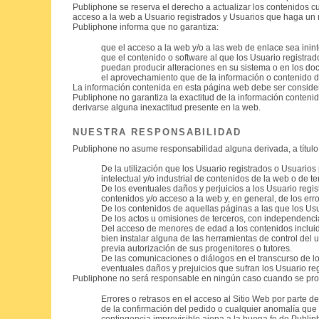
Publiphone se reserva el derecho a actualizar los contenidos cu
acceso a la web a Usuario registrados y Usuarios que haga un 
Publiphone informa que no garantiza:
que el acceso a la web y/o a las web de enlace sea inint
que el contenido o software al que los Usuario registra
puedan producir alteraciones en su sistema o en los doc
el aprovechamiento que de la información o contenido d
La información contenida en esta página web debe ser considerad
Publiphone no garantiza la exactitud de la información conten
derivarse alguna inexactitud presente en la web.
NUESTRA RESPONSABILIDAD
Publiphone no asume responsabilidad alguna derivada, a título e
De la utilización que los Usuario registrados o Usuario
intelectual y/o industrial de contenidos de la web o de te
De los eventuales daños y perjuicios a los Usuario regi
contenidos y/o acceso a la web y, en general, de los er
De los contenidos de aquellas páginas a las que los Us
De los actos u omisiones de terceros, con independenci
Del acceso de menores de edad a los contenidos incluido
bien instalar alguna de las herramientas de control del u
previa autorización de sus progenitores o tutores.
De las comunicaciones o diálogos en el transcurso de lo
eventuales daños y prejuicios que sufran los Usuario re
Publiphone no será responsable en ningún caso cuando se pr
Errores o retrasos en el acceso al Sitio Web por parte de
de la confirmación del pedido o cualquier anomalía que 
contingencia imprevisible ajena a la buena fe de Publip