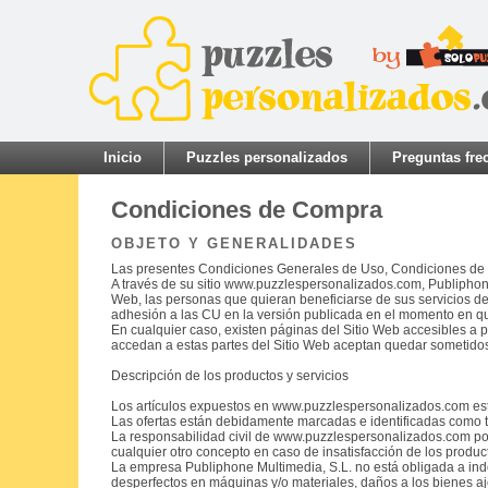
Inicio
Puzzles personalizados
Preguntas fre
Condiciones de Compra
OBJETO Y GENERALIDADES
Las presentes Condiciones Generales de Uso, Condiciones de Ve
A través de su sitio www.puzzlespersonalizados.com, Publiphone 
Web, las personas que quieran beneficiarse de sus servicios de
adhesión a las CU en la versión publicada en el momento en qu
En cualquier caso, existen páginas del Sitio Web accesibles a p
accedan a estas partes del Sitio Web aceptan quedar sometidos
Descripción de los productos y servicios
Los artículos expuestos en www.puzzlespersonalizados.com esta
Las ofertas están debidamente marcadas e identificadas como ta
La responsabilidad civil de www.puzzlespersonalizados.com por
cualquier otro concepto en caso de insatisfacción de los produ
La empresa Publiphone Multimedia, S.L. no está obligada a inde
desperfectos en máquinas y/o materiales, daños a los bienes aj