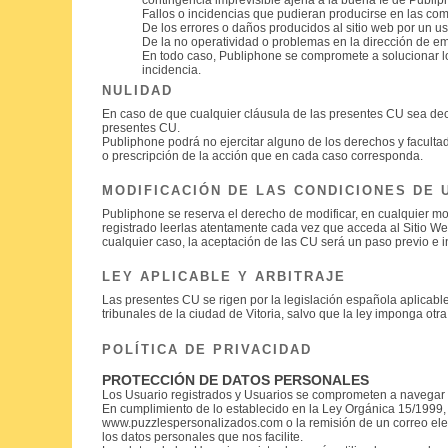
Fallos o incidencias que pudieran producirse en las com
De los errores o daños producidos al sitio web por un uso
De la no operatividad o problemas en la dirección de ema
En todo caso, Publiphone se compromete a solucionar los
incidencia.
NULIDAD
En caso de que cualquier cláusula de las presentes CU sea decl
presentes CU.
Publiphone podrá no ejercitar alguno de los derechos y facult
o prescripción de la acción que en cada caso corresponda.
MODIFICACIÓN DE LAS CONDICIONES DE 
Publiphone se reserva el derecho de modificar, en cualquier m
registrado leerlas atentamente cada vez que acceda al Sitio Web
cualquier caso, la aceptación de las CU será un paso previo e i
LEY APLICABLE Y ARBITRAJE
Las presentes CU se rigen por la legislación española aplicable 
tribunales de la ciudad de Vitoria, salvo que la ley imponga otra 
POLÍTICA DE PRIVACIDAD
PROTECCIÓN DE DATOS PERSONALES
Los Usuario registrados y Usuarios se comprometen a navegar po
En cumplimiento de lo establecido en la Ley Orgánica 15/1999,
www.puzzlespersonalizados.com o la remisión de un correo elect
los datos personales que nos facilite.