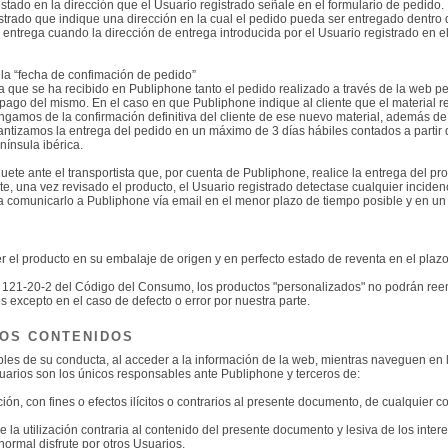
tado en la dirección que el Usuario registrado señale en el formulario de pedido.
strado que indique una dirección en la cual el pedido pueda ser entregado dentro d
ntrega cuando la dirección de entrega introducida por el Usuario registrado en el
 la “fecha de confimación de pedido”
que se ha recibido en Publiphone tanto el pedido realizado a través de la web pedi
 pago del mismo. En el caso en que Publiphone indique al cliente que el material re
ngamos de la confirmación definitiva del cliente de ese nuevo material, además de
ntizamos la entrega del pedido en un máximo de 3 días hábiles contados a partir d
nínsula ibérica.
te ante el transportista que, por cuenta de Publiphone, realice la entrega del pro
e, una vez revisado el producto, el Usuario registrado detectase cualquier incidenc
a comunicarlo a Publiphone vía email en el menor plazo de tiempo posible y en u
ver el producto en su embalaje de origen y en perfecto estado de reventa en el pl
 L 121-20-2 del Código del Consumo, los productos "personalizados" no podrán re
excepto en el caso de defecto o error por nuestra parte.
ROS CONTENIDOS
les de su conducta, al acceder a la información de la web, mientras naveguen en
uarios son los únicos responsables ante Publiphone y terceros de:
ión, con fines o efectos ilícitos o contrarios al presente documento, de cualquier
la utilización contraria al contenido del presente documento y lesiva de los inte
 normal disfrute por otros Usuarios.