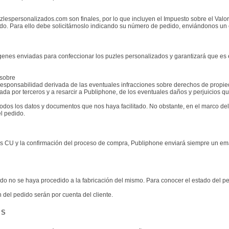
lespersonalizados.com son finales, por lo que incluyen el Impuesto sobre el Valor
sado. Para ello debe solicitárnoslo indicando su número de pedido, enviándonos un
genes enviadas para confeccionar los puzles personalizados y garantizará que es el
 sobre
 responsabilidad derivada de las eventuales infracciones sobre derechos de propied
da por terceros y a resarcir a Publiphone, de los eventuales daños y perjuicios q
odos los datos y documentos que nos haya facilitado. No obstante, en el marco del 
el pedido.
e las CU y la confirmación del proceso de compra, Publiphone enviará siempre un
 no se haya procedido a la fabricación del mismo. Para conocer el estado del ped
 del pedido serán por cuenta del cliente.
OS