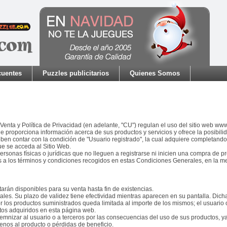
cuentes
Puzzles publicitarios
Quienes Somos
nta y Política de Privacidad (en adelante, "CU") regulan el uso del sitio web w
proporciona información acerca de sus productos y servicios y ofrece la posibilidad
ben contar con la condición de "Usuario registrado", la cual adquiere completando
e se acceda al Sitio Web.
ersonas físicas o jurídicas que no lleguen a registrarse ni inicien una compra de p
 a los términos y condiciones recogidos en estas Condiciones Generales, en la me
rán disponibles para su venta hasta fin de existencias.
les. Su plazo de validez tiene efectividad mientras aparecen en su pantalla. Dicha
 los productos suministrados queda limitada al importe de los mismos; el usuario
ctos adquiridos en esta página web.
mnizar al usuario o a terceros por las consecuencias del uso de sus productos, ya
enos al producto o pérdidas de beneficio.