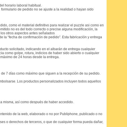
el horario laboral habitual.
 formulario de pedido no se ajuste a la realidad o hayan sido
do, como el material definitivo para realizar el puzzle asi como en
mitido no es del todo correcto o precise alguna modificación, la
 los otros aspectos antes señalados
e la “fecha de confirmación de pedido”. Esta fabricación y entrega
ducto solicitado, indicando en el albarán de entrega cualquier
ia como golpe, rotura, indicios de haber sido abierto o cualquier
n máximo de 24 horas desde la entrega.
azo de 7 días como máximo que siguen a la recepción de su pedido.
embolsarse. Los productos personalizados incluyen todos aquellos
 la misma, así como después de haber accedido.
 contenido de la web, elaborado o no por Publiphone, publicado o no
reses o derechos de terceros, o que de cualquier forma pueda dañar,