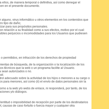
a ellos, de manera temporal o definitiva, así como denegar el
cen en el presente documento.
 alguno, virus informático u otros elementos en los contenidos que
ro tipo de daño;
izar para sus propósitos personales.
 relación a su finalidad como a sus efectos, motivo por el cual:
sibles perjuicios o incomodidades para los Usuarios que pudiesen
 o permitidos, en infracción de los derechos de propiedad
ientas de búsqueda, de la organización o la localización de los
os técnicos que la web o un programa facilite al Usuario.
a sean autorizados o no.
al.
rol adecuado sobre la actividad de los hijos o menores a su cargo o
tos para menores, así como (ii) el envío de datos personales sin la
orno a la web y/o webs de enlace, ni responderá, por tanto, de los
aciones y/o diálogos.
 lentitud o imposibilidad de recepción por parte de los destinatarios
 causas de caso fortuito o fuerza mayor y cualquier otra